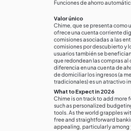
Funciones de ahorro automáti
Valor único
Chime, que se presenta como un
ofrece una cuenta corriente dig
comisiones asociadas a las ent
comisiones por descubierto y l
usuarios también se benefician
que redondean las compras al d
diferencia en una cuenta de ah
de domiciliar los ingresos (a 
tradicionales) es un atractivo 
What to Expect in 2026
Chime is on track to add more f
such as personalized budgeting
tools. As the world grapples wi
free and straightforward banki
appealing, particularly among 