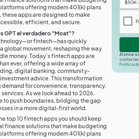
platforms offering modern 401(k) plans
 these apps are designed to make
ssible, efficient, and secure.
os GPT el verdadero "Moat"?
technology—or fintech—has quickly
o a global movement, reshaping the way
Al enviar 
dle money. Today’s fintech apps are
contactad
han ever, offering a wide array of
Política d
ading, digital banking, community-
 investment advice. This transformation
g demand for convenience, transparency,
l services. As we look ahead to 2026,
ue to push boundaries, bridging the gap
es in a more digital-first world.
 the top 10 fintech apps you should keep
al finance solutions that make budgeting
platforms offering modern 401(k) plans