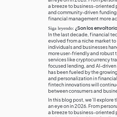
a breeze to business-oriented 
and community-driven funding,
financial management more acce
¿Son los envoltori
Siga leyendo:
In the last decade, financial 
evolved from a niche market t
individuals and businesses han
more user-friendly and robust t
services like cryptocurrency tr
focused lending, and AI-driven
has been fueled by the growin
and personalization in financia
fintech innovations will contin
between consumers and business
In this blog post, we’ll explore
an eye on in 2026. From person
a breeze to business-oriented 