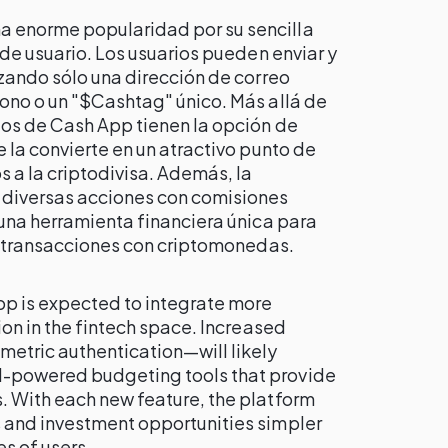
 enorme popularidad por su sencilla
 de usuario. Los usuarios pueden enviar y
izando sólo una dirección de correo
fono o un "$Cashtag" único. Más allá de
ios de Cash App tienen la opción de
e la convierte en un atractivo punto de
s a la criptodivisa. Además, la
 diversas acciones con comisiones
 una herramienta financiera única para
ar transacciones con criptomonedas.
pp is expected to integrate more
ion in the fintech space. Increased
etric authentication—will likely
-powered budgeting tools that provide
. With each new feature, the platform
 and investment opportunities simpler
es of users.