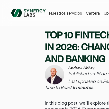
Nuestros servicios
Cartera
Ub
TOP 10 FINTE
IN 2026: CHA
AND BANKING
Andrew Abbey
Published on:
19 de
Last updated on:
Fe
Time to Read:
5 minutes
In this blog post, we’ll explore
an eye on in 2026. From person