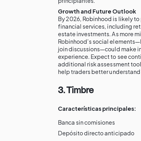
principiantes.
Growth and Future Outlook
By 2026, Robinhood is likely to
financial services, including r
estate investments. As more mil
Robinhood’s social elements—lik
join discussions—could make 
experience. Expect to see conti
additional risk assessment too
help traders better understand 
3. Timbre
Características principales:
Banca sin comisiones
Depósito directo anticipado