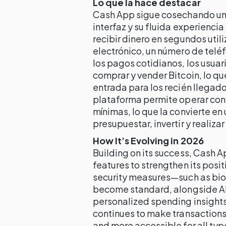
Lo que la hace destacar
Cash App sigue cosechando una
interfaz y su fluida experiencia
recibir dinero en segundos util
electrónico, un número de telé
los pagos cotidianos, los usuar
comprar y vender Bitcoin, lo qu
entrada para los recién llegado
plataforma permite operar con
mínimas, lo que la convierte en
presupuestar, invertir y realiz
How It’s Evolving in 2026
Building on its success, Cash A
features to strengthen its posit
security measures—such as biom
become standard, alongside AI
personalized spending insights
continues to make transactions
and more accessible for all typ