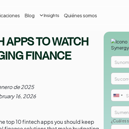
icaciones
Blog
Quiénes somos
Insights
CH APPS TO WATCH
NGING FINANCE
 enero de 2025
bruary 16, 2026
¿Cuál es 
 the top 10 fintech apps you should keep
al finance solutions that make budgeting