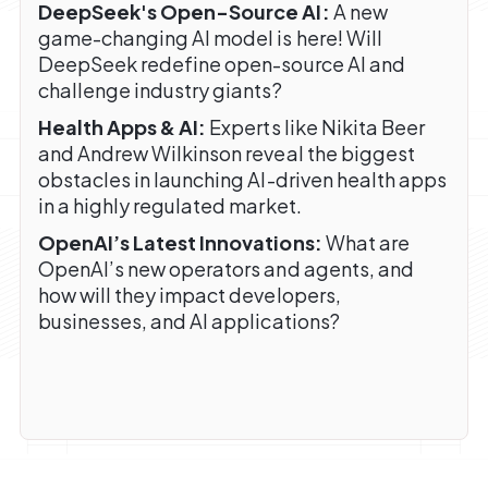
DeepSeek's Open-Source AI:
A new
game-changing AI model is here! Will
DeepSeek redefine open-source AI and
challenge industry giants?
Health Apps & AI:
Experts like Nikita Beer
and Andrew Wilkinson reveal the biggest
obstacles in launching AI-driven health apps
in a highly regulated market.
OpenAI’s Latest Innovations:
What are
OpenAI’s new operators and agents, and
how will they impact developers,
businesses, and AI applications?