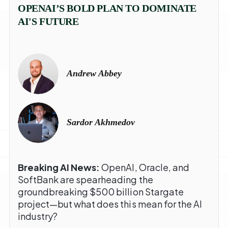
OPENAI’S BOLD PLAN TO DOMINATE
AI'S FUTURE
Andrew Abbey
Sardor Akhmedov
Breaking AI News:
OpenAI, Oracle, and
SoftBank are spearheading the
groundbreaking $500 billion Stargate
project—but what does this mean for the AI
industry?