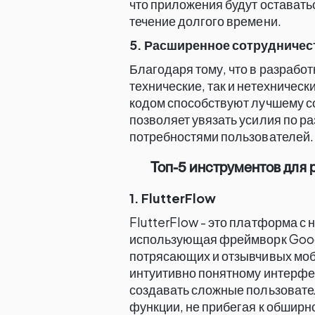
что приложения будут остават
течение долгого времени.
5. Расширенное сотрудничес
Благодаря тому, что в разработ
технические, так и нетехничес
кодом способствуют лучшему с
позволяет увязать усилия по ра
потребностями пользователей.
Топ-5 инструментов для 
1. FlutterFlow
FlutterFlow - это платформа с
использующая фреймворк Googl
потрясающих и отзывчивых мо
интуитивно понятному интерфе
создавать сложные пользовате
функции, не прибегая к обширн