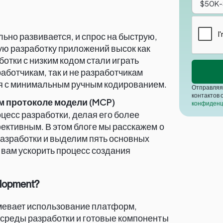
но развивается, и спрос на быструю,
ю разработку приложений высок как
отки с низким кодом стали играть
аботчикам, так и не разработчикам
я с минимальным ручным кодированием.
Отправляя 
контактов 
м протоколе модели (MCP)
конфиденц
есс разработки, делая его более
ективным. В этом блоге мы расскажем о
азработки и выделим пять основных
 вам ускорить процесс создания
lopment?
мевает использование платформ,
реды разработки и готовые компоненты