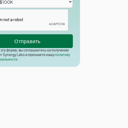
эту форму, вы соглашаетесь на получение
от Synergy Labs и признаете нашу
политику
иальности
.