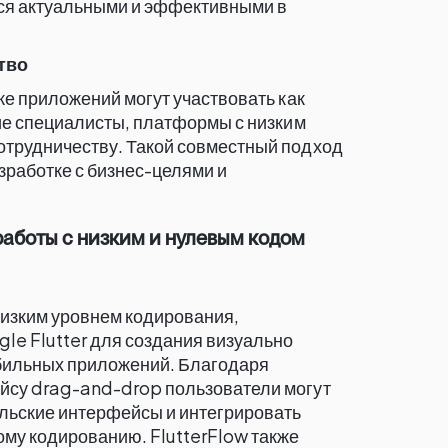
ься актуальными и эффективными в
тво
ке приложений могут участвовать как
кие специалисты, платформы с низким
отрудничеству. Такой совместный подход
зработке с бизнес-целями и
работы с низким и нулевым кодом
 низким уровнем кодирования,
e Flutter для создания визуально
бильных приложений. Благодаря
йсу drag-and-drop пользователи могут
льские интерфейсы и интегрировать
ому кодированию. FlutterFlow также