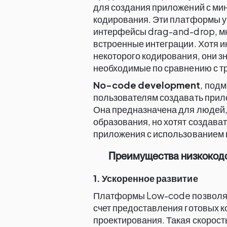
для создания приложений с ми
кодирования. Эти платформы у
интерфейсы drag-and-drop, м
встроенные интеграции. Хотя 
некоторого кодирования, они з
необходимые по сравнению с т
No-code development
, под
пользователям создавать прил
Она предназначена для людей, 
образования, но хотят создав
приложения с использованием 
Преимущества низкокодо
1. Ускоренное развитие
Платформы Low-code позволяю
счет предоставления готовых к
проектирования. Такая скорост