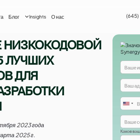
(645)
та
Блог
О нас
Insights
 НИЗКОКОДОВОЙ
5 ЛУЧШИХ
ОВ ДЛЯ
АЗРАБОТКИ
Й
нтября 2023 года
Каков ва
марта 2025 г.