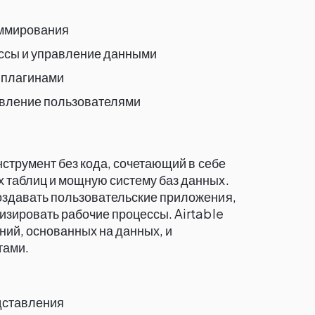
аммирования
ссы и управление данными
 плагинами
авление пользователями
нструмент без кода, сочетающий в себе
 таблиц и мощную систему баз данных.
оздавать пользовательские приложения,
изировать рабочие процессы. Airtable
ий, основанных на данных, и
тами.
дставления