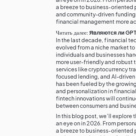
a breeze to business-oriented 
and community-driven funding,
financial management more acce
Являются ли GP
Читать далее:
In the last decade, financial 
evolved from a niche market t
individuals and businesses han
more user-friendly and robust t
services like cryptocurrency tr
focused lending, and AI-driven
has been fueled by the growin
and personalization in financia
fintech innovations will contin
between consumers and business
In this blog post, we’ll explore
an eye on in 2026. From person
a breeze to business-oriented 