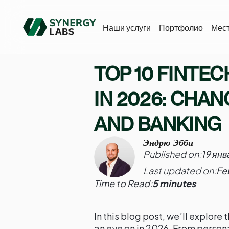
Наши услуги
Портфолио
Мес
TOP 10 FINTE
IN 2026: CHA
AND BANKING
Эндрю Эбби
Published on:
19 янв
Last updated on:
Fe
Time to Read:
5 minutes
In this blog post, we’ll explore
an eye on in 2026. From person