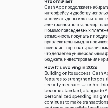
Что отличает
Cash App продолжает набирать
интерфейсу и удобству использ
и получать деньги за считанные
электронной почты, номер тел
Помимо повседневных платеже
возможность покупать и продава
привлекательным для новичков
позволяет торговать различны
что делает ее универсальным 
бюджета, инвестирования и кр
How It’s Evolving in 2026
Building on its success, Cash A
features to strengthen its posit
security measures—such as biom
become standard, alongside AI
personalized spending insights
continues to make transactions
and more accessible for all typ