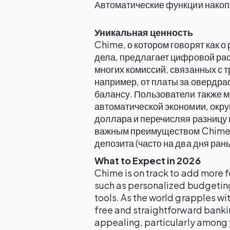
Автоматические функции нако
Уникальная ценность
Chime, о котором говорят как 
дела, предлагает цифровой рас
многих комиссий, связанных с
например, от платы за овердра
балансу. Пользователи также 
автоматической экономии, окр
доллара и перечисляя разницу 
важным преимуществом Chime 
депозита (часто на два дня ран
What to Expect in 2026
Chime is on track to add more f
such as personalized budgeting
tools. As the world grapples wi
free and straightforward banki
appealing, particularly among 