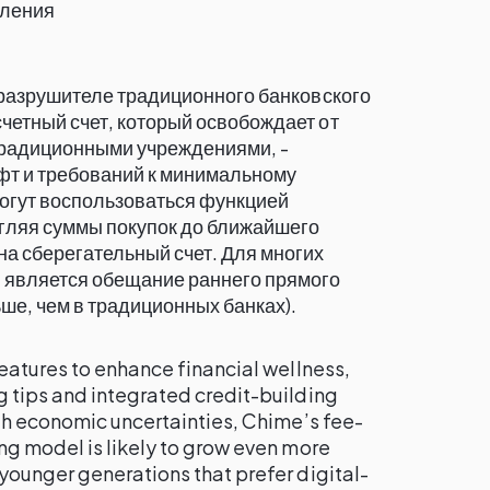
пления
о разрушителе традиционного банковского
четный счет, который освобождает от
 традиционными учреждениями, -
фт и требований к минимальному
могут воспользоваться функцией
угляя суммы покупок до ближайшего
на сберегательный счет. Для многих
является обещание раннего прямого
ьше, чем в традиционных банках).
eatures to enhance financial wellness,
 tips and integrated credit-building
th economic uncertainties, Chime’s fee-
ng model is likely to grow even more
younger generations that prefer digital-