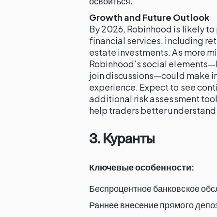
освоиться.
Growth and Future Outlook
By 2026, Robinhood is likely to
financial services, including r
estate investments. As more mil
Robinhood’s social elements—lik
join discussions—could make 
experience. Expect to see conti
additional risk assessment too
help traders better understand 
3. Куранты
Ключевые особенности:
Беспроцентное банковское об
Раннее внесение прямого депо