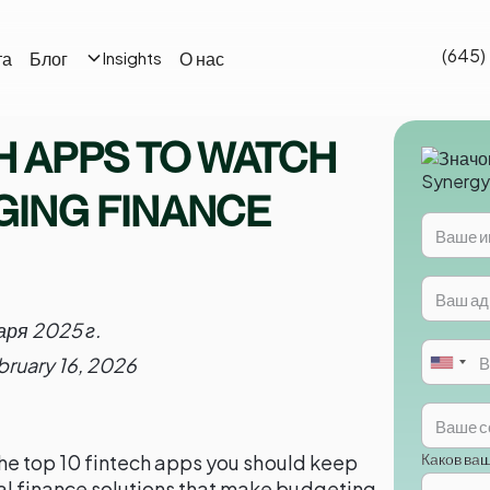
(645)
та
Блог
О нас
Insights
CH APPS TO WATCH
NGING FINANCE
аря 2025 г.
bruary 16, 2026
Каков ва
 the top 10 fintech apps you should keep
al finance solutions that make budgeting