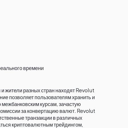
реального времени
и жители разных стран находят Revolut
ние позволяет пользователям хранить и
о межбанковским курсам, зачастую
миссии за конвертацию валют. Revolut
тственные транзакции в различных
маться криптовалютным трейдингом,