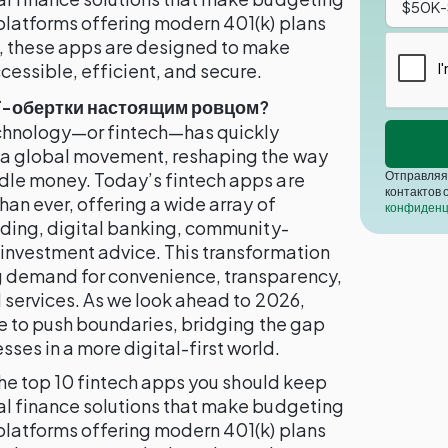
platforms offering modern 401(k) plans
 these apps are designed to make
ssible, efficient, and secure.
T-обертки настоящим ровцом?
technology—or fintech—has quickly
o a global movement, reshaping the way
Отправляя 
dle money. Today’s fintech apps are
контактов 
han ever, offering a wide array of
конфиденц
ading, digital banking, community-
 investment advice. This transformation
g demand for convenience, transparency,
l services. As we look ahead to 2026,
ue to push boundaries, bridging the gap
es in a more digital-first world.
 the top 10 fintech apps you should keep
al finance solutions that make budgeting
platforms offering modern 401(k) plans