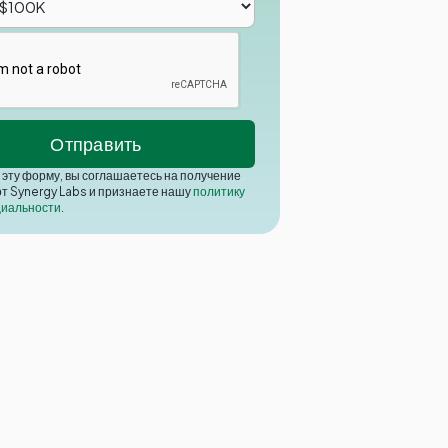
эту форму, вы соглашаетесь на получение
от Synergy Labs и признаете нашу
политику
иальности
.