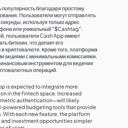
 популярность благодаря простому
ования. Пользователи могут отправлять
 секунды, используя только адрес
ефона или уникальный "$Cashtag".
й, пользователи Cash App имеют
ть биткоин, что делает его
 в криптовалюте. Кроме того, платформа
ми акциями с минимальными комиссиями,
финансовым инструментом для ведения
иптовалютных операций.
pp is expected to integrate more
ion in the fintech space. Increased
etric authentication—will likely
-powered budgeting tools that provide
. With each new feature, the platform
 and investment opportunities simpler
es of users.