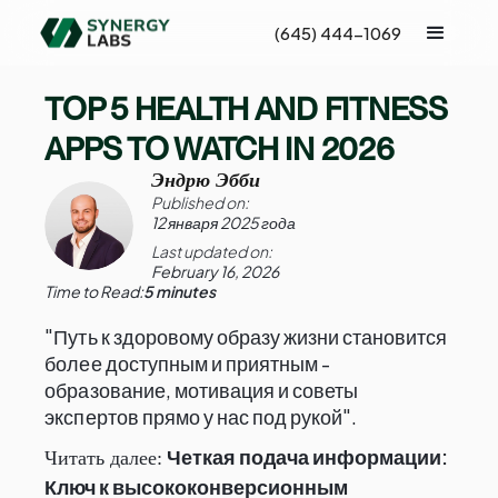
(645) 444-1069
TOP 5 HEALTH AND FITNESS
APPS TO WATCH IN 2026
Эндрю Эбби
Published on:
12 января 2025 года
Last updated on:
February 16, 2026
Time to Read:
5 minutes
"Путь к здоровому образу жизни становится
более доступным и приятным -
образование, мотивация и советы
экспертов прямо у нас под рукой".
Четкая подача информации:
Читать далее:
Ключ к высококонверсионным