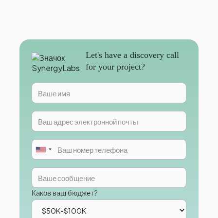
Let's have a discovery call
for your project?
Каков ваш бюджет?