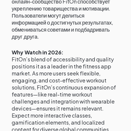
онлайн-сообщество FitOn способствует
укреплению товарищества и мотивации.
Пользователи могут делиться
информацией о достигнутых результатах,
обмениваться советами и подбадривать
друг друга.
Why Watch in 2026:
FitOn’s blend of accessibility and quality
positions it as a leader in the fitness app
market. As more users seek flexible,
engaging, and cost-effective workout
solutions, FitOn’s continuous expansion of
features—like real-time workout
challenges and integration with wearable
devices—ensures it remains relevant.
Expect more interactive classes,
gamification elements, and localized
content for diverse global communities.