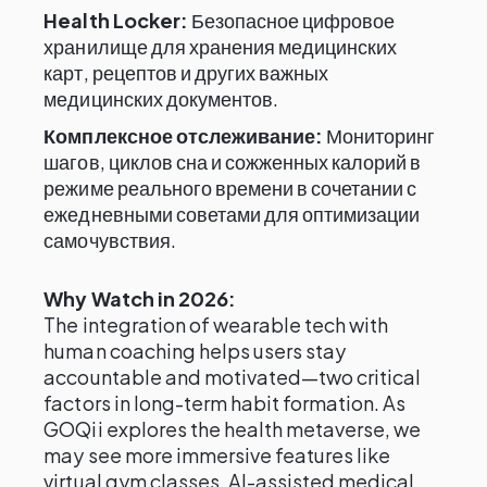
Health Locker:
Безопасное цифровое
хранилище для хранения медицинских
карт, рецептов и других важных
медицинских документов.
Комплексное отслеживание:
Мониторинг
шагов, циклов сна и сожженных калорий в
режиме реального времени в сочетании с
ежедневными советами для оптимизации
самочувствия.
Why Watch in 2026:
The integration of wearable tech with
human coaching helps users stay
accountable and motivated—two critical
factors in long-term habit formation. As
GOQii explores the health metaverse, we
may see more immersive features like
virtual gym classes, AI-assisted medical