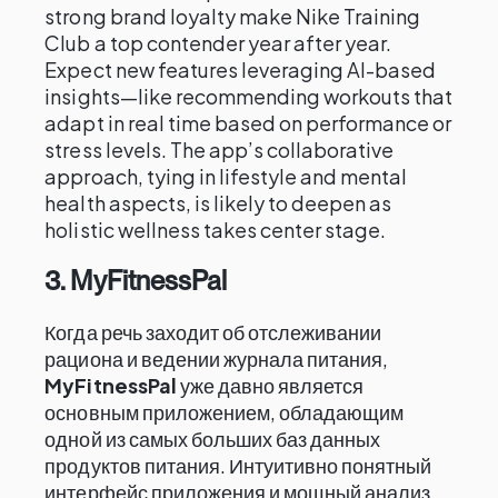
strong brand loyalty make Nike Training
Club a top contender year after year.
Expect new features leveraging AI-based
insights—like recommending workouts that
adapt in real time based on performance or
stress levels. The app’s collaborative
approach, tying in lifestyle and mental
health aspects, is likely to deepen as
holistic wellness takes center stage.
3. MyFitnessPal
Когда речь заходит об отслеживании
рациона и ведении журнала питания,
MyFitnessPal
уже давно является
основным приложением, обладающим
одной из самых больших баз данных
продуктов питания. Интуитивно понятный
интерфейс приложения и мощный анализ