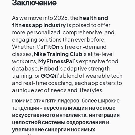
Заключение
As we move into 2026, the
health and
fitness app industry
is poised to offer
more personalized, comprehensive, and
engaging solutions than ever before.
Whether it’s
FitOn
’s free on-demand
classes,
Nike Training Club
’s elite-level
workouts,
MyFitnessPal
’s expansive food
database,
Fitbod
’s adaptive strength
training, or
GOQii
’s blend of wearable tech
and real-time coaching, each app caters to
a unique set of needs and lifestyles.
Помимо этих пяти лидеров, более широкие
тенденции -
персонализация на основе
искусственного интеллекта
,
интеграция
целостной системы оздоровления
и
увеличение синергии носимых