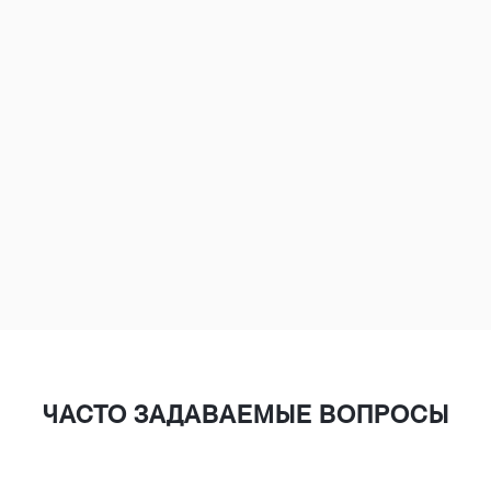
The Loop, River North, West Loop, Fulton Market,
Lincoln Park, Wicker Park
Lakeview, Old Town, Gold Coast, South Loop,
Hyde Park
Evanston, Oak Park, Naperville, Schaumburg,
Aurora, Arlington Heights
ЧАСТО ЗАДАВАЕМЫЕ ВОПРОСЫ