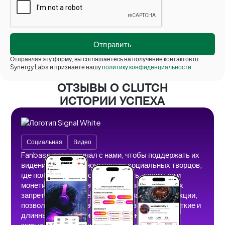
Отправляя эту форму, вы соглашаетесь на получение контактов от
Synergy Labs и признаете нашу
политику конфиденциальности
.
ОТЗЫВЫ О CLUTCH
ИСТОРИИ УСПЕХА
Социальная
Видео
Fanbase сотрудничал с нами, чтобы поддержать их
видение безграничного центра социальных творцов,
где пользователи могут создавать, делиться и
монетизировать контент без рекламы, теневых
запретов и ограничений. Мы разработали функции,
позволяющие пользователям размещать короткие и
длинные видеоролики, изображения, истории,
живые трансляции и аудиоконтент.