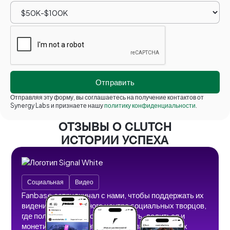
Отправляя эту форму, вы соглашаетесь на получение контактов от
Synergy Labs и признаете нашу
политику конфиденциальности
.
ОТЗЫВЫ О CLUTCH
ИСТОРИИ УСПЕХА
Социальная
Видео
Fanbase сотрудничал с нами, чтобы поддержать их
видение безграничного центра социальных творцов,
где пользователи могут создавать, делиться и
монетизировать контент без рекламы, теневых