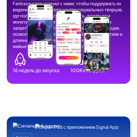
Fanbase сотрудничал с нами, чтобы поддержать их
видение безграничного центра социальных творцов,
где пользователи могут создавать, делиться и
монетизировать контент без рекламы, теневых
запретов и ограничений. Мы разработали функции,
позволяющие пользователям размещать короткие и
длинные видеоролики, изображения, истории,
живые трансляции и аудиоконтент.
16 недель до запуска
100K+ загрузок