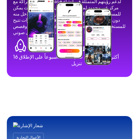
عقدنا شراكة مع Fanbase لدعم رؤيتهم المتمثلة في إنشاء
مركز غير محدود لمنشئي المحتوى الاجتماعي حيث يمكن
للمستخدمين إنشاء المحتوى ومشاركته وتحقيق الدخل منه
دون إعلانات أو حظر الظل أو قيود. قمنا بتطوير ميزات تتيح
للمستخدمين نشر مقاطع فيديو قصيرة وطويلة وصور وقصص
وبث مباشر ومحتوى صوتي.
أكثر من 100 ألف عملية
16 أسبوعاً على الإطلاق
تنزيل
الأعمال التجارية