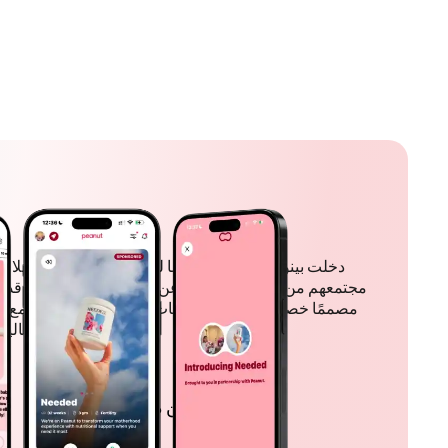
دخلت بينوت في شراكة معنا لتحسين منصتهم من خلال 
مجتمعهم من النساء الباحثات عن التواصل والدعم. لقد قدم
مصممًا خصيصًا لتلبية الاحتياجات الفريدة لجمهورهم، مع 
عالية لضمان التنفيذ والتنفيذ السلس.
أكثر من 5 ملايين مستخدم