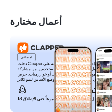
أعمال مختارة
اجتماعي
دخلت Clapper في شراكة معنا لتحقيق رؤيتهم لمنصة تواصل اجتماعي حقيقية قائمة على
 الإصدار الأول من تطبيقهم وتمكين المستخدمين من مشاركة
 والتفاعل مع جمهورهم دون مرشحات أو خوارزميات. حرص
18 أسبوعاً حتى الإطلاق