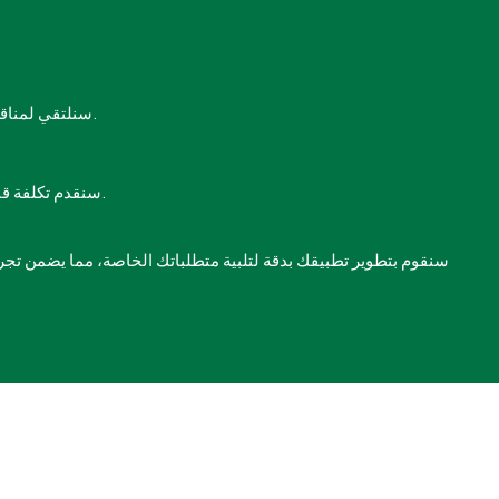
سنلتقي لمناقشة أهداف مشروعك والتأكد من أن لدينا الفريق المناسب لاحتياجاتك.
سنقدم تكلفة قائمة على المشروع ونلتزم بتلك الميزانية والجدول الزمني حتى النهاية.
سنقوم بتطوير تطبيقك بدقة لتلبية متطلباتك الخاصة، مما يضمن تجر