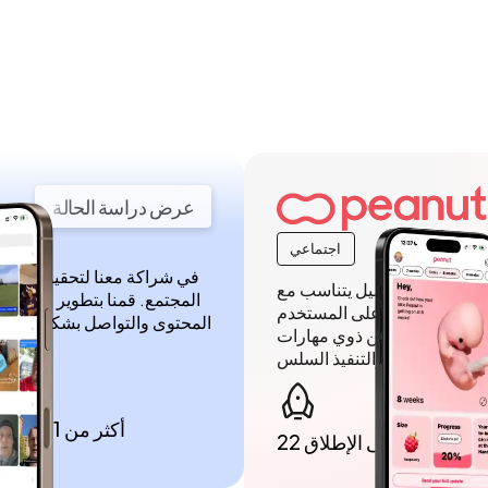
عرض دراسة الحالة
اجتماعي
توفير تصميم جميل يتناسب مع
المجتمع. قمنا بتطوير وتسليم
نا تصميمًا يركز على المستخدم
المحتوى والتواصل بشكل أصيل
الاستعانة بمطورين ذوي مهارات
فريقنا على ضمان إطلاق سلس للتطبيق، ووضع الأساس لنمو كلابر.
أكثر من 1 مليون عملية تنزيل
22 أسبوعاً حتى الإطلاق