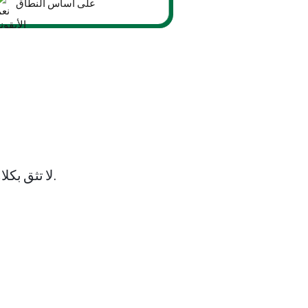
على أساس النطاق
لا تثق بكلامنا فقط. اطلع على ما يقوله عملاؤنا عن العمل مع مختبرات سينرجي.