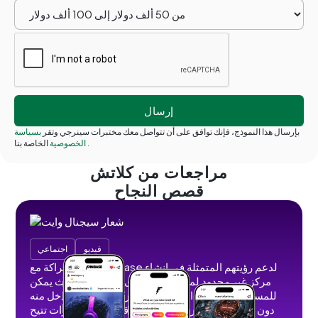
بإرسال هذا النموذج، فإنك توافق على أن تتواصل معك مختبرات سينرجي وتقر
بسياسة
.
الخاصة بنا
الخصوصية
مراجعات من كلاتش
قصص النجاح
فيديو
اجتماعي
عقدنا شراكة مع Fanbase لدعم رؤيتهم المتمثلة في إنشاء
مركز غير محدود لمنشئي المحتوى الاجتماعي حيث يمكن
للمستخدمين إنشاء المحتوى ومشاركته وتحقيق الدخل منه
دون إعلانات أو حظر الظل أو قيود. قمنا بتطوير ميزات تتيح