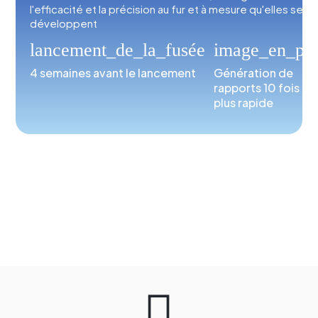
l'efficacité et la précision au fur et à mesure qu'elles se
développent
lancement_de_la_fusée
image_en_pd
4 semaines avant le lancement
Génération de
rapports 10 fois
plus rapide
