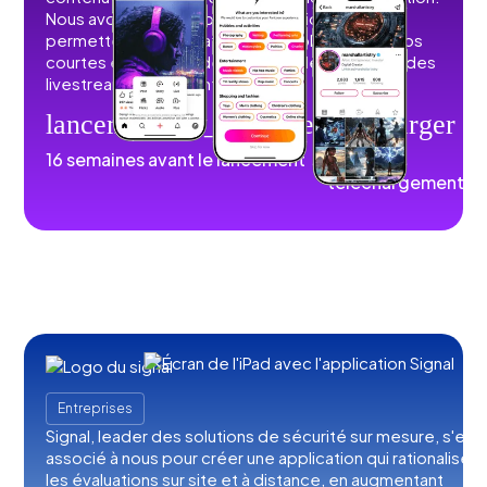
Nous avons développé des fonctionnalités qui
permettent aux utilisateurs de publier des vidéos
courtes et longues, des images, des histoires, des
livestreams et du contenu audio.
lancement_de_la_fusée
télécharger
16 semaines avant le lancement
100K+
téléchargements
Entreprises
Signal, leader des solutions de sécurité sur mesure, s'est
associé à nous pour créer une application qui rationalise
les évaluations sur site et à distance, en augmentant