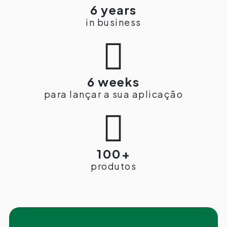
6 years
in business

6 weeks
para lançar a sua aplicação

100+
produtos