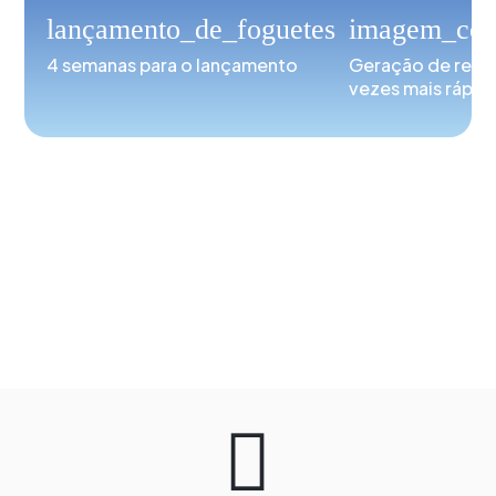
lançamento_de_foguetes
imagem_co
4 semanas para o lançamento
Geração de relat
vezes mais rápid
