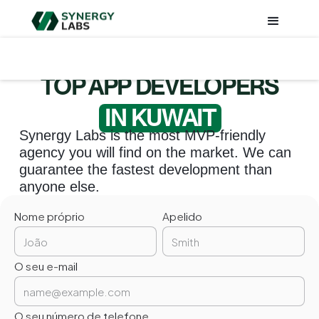
TOP APP DEVELOPERS
IN KUWAIT
Synergy Labs is the most MVP-friendly
agency you will find on the market. We can
guarantee the fastest development than
anyone else.
Nome próprio
Apelido
O seu e-mail
O seu número de telefone