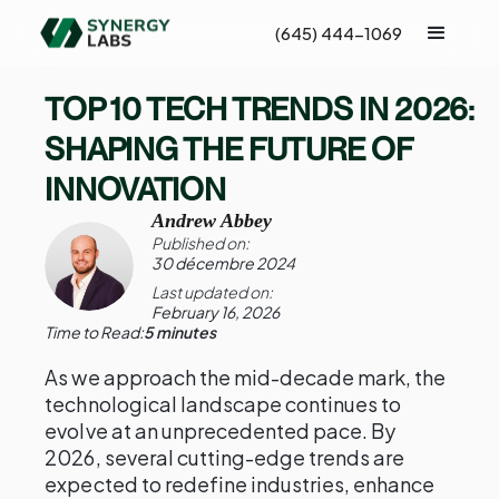
(645) 444-1069
TOP 10 TECH TRENDS IN 2026:
SHAPING THE FUTURE OF
INNOVATION
Andrew Abbey
Published on:
30 décembre 2024
Last updated on:
February 16, 2026
Time to Read:
5 minutes
As we approach the mid-decade mark, the
technological landscape continues to
evolve at an unprecedented pace. By
2026, several cutting-edge trends are
expected to redefine industries, enhance