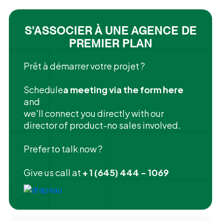
S'ASSOCIER À UNE AGENCE DE
PREMIER PLAN
Prêt à démarrer votre projet ?
‍Schedule
a meeting via the form here
and
we'll connect you directly with our
director of product-no sales involved.
Prefer to talk now ?
Give us call at
+ 1 (645) 444 - 1069