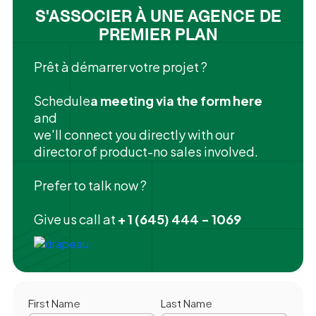
S'ASSOCIER À UNE AGENCE DE
PREMIER PLAN
Prêt à démarrer votre projet ?
‍Schedule
a meeting via the form here
and
we'll connect you directly with our
director of product-no sales involved.
Prefer to talk now ?
Give us call at
+ 1 (645) 444 - 1069
First Name
Last Name