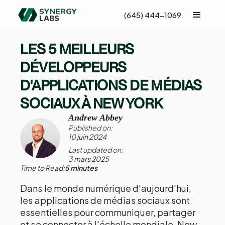
(645) 444-1069
LES 5 MEILLEURS
DÉVELOPPEURS
D'APPLICATIONS DE MÉDIAS
SOCIAUX À NEW YORK
Andrew Abbey
Published on:
10 juin 2024
Last updated on:
3 mars 2025
Time to Read:
5 minutes
Dans le monde numérique d'aujourd'hui,
les applications de médias sociaux sont
essentielles pour communiquer, partager
et se connecter à l'échelle mondiale. New