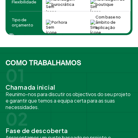
Flexibilidade
burocrática
boutique
Com base no
Tipo de
Por hora
âmbito de
orçamento
aplicação
COMO TRABALHAMOS
01
Chamada inicial
Reunimo-nos para discutir os objectivos do seu projeto
e garantir que temos a equipa certa para as suas
necessidades.
02
Fase de descoberta
Apresentamos um custo baseado no projeto e