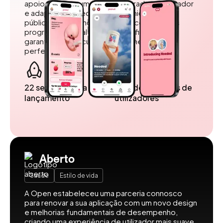
apoio. Criámos um design centrado no utilizador
e adaptado às necessidades únicas do seu
público, ao mesmo tempo que contratámos
programadores altamente qualificados para
garantir uma execução e implementação
perfeitas.
22 semanas para o
Mais de 5 milhões de
lançamento
utilizadores
Aberto
Saúde
Estilo de vida
A Open estabeleceu uma parceria connosco
para renovar a sua aplicação com um novo design
e melhorias fundamentais de desempenho,
criando uma experiência de utilizador mais suave