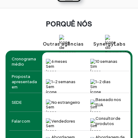
PORQUÊ NÓS
Outras agências
SynergyLabs
Cronograma
6 meses
10 semanas
médio
Proposta
apresentada
1-2 semanas
1-2 dias
em
Baseado nos
SEDE
No estrangeiro
EUA
Consultor de
Falar com
Vendedores
produtos
Abordagem
Abordagem de