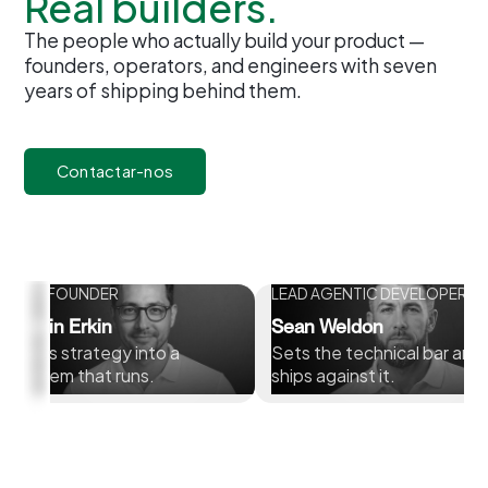
Real builders.
The people who actually build your product —
founders, operators, and engineers with seven
years of shipping behind them.
Contactar-nos
O-FOUNDER
LEAD AGENTIC DEVELOPER
ulkin Erkin
Sean Weldon
urns strategy into a
Sets the technical bar and
ystem that runs.
ships against it.