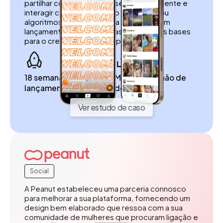
partilhar conteúdos, ligar-se autenticamente e
interagir com o seu público sem filtros ou
algoritmos. A nossa equipa assegurou um
lançamento sem problemas, lançando as bases
para o crescimento da Clapper.
18 semanas para o
Mais de 1 milhão de
lançamento
downloads
Ver estudo de caso
Social
A Peanut estabeleceu uma parceria connosco
para melhorar a sua plataforma, fornecendo um
design bem elaborado que ressoa com a sua
comunidade de mulheres que procuram ligação e